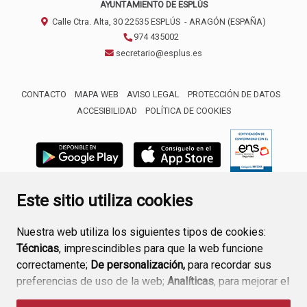
AYUNTAMIENTO DE ESPLÚS
Calle Ctra. Alta, 30
22535
ESPLÚS
- ARAGÓN
(ESPAÑA)
974 435002
secretario@esplus.es
CONTACTO
MAPA WEB
AVISO LEGAL
PROTECCIÓN DE DATOS
ACCESIBILIDAD
POLÍTICA DE COOKIES
ENLACE 
Este sitio utiliza cookies
Nuestra web utiliza los siguientes tipos de cookies:
Técnicas
, imprescindibles para que la web funcione
correctamente;
De personalización,
para recordar sus
preferencias de uso de la web;
Analíticas
, para mejorar el
funcionamiento de la web y sus servicios.