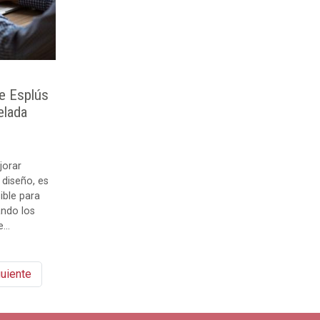
e Esplús
elada
jorar
diseño, es
ible para
ando los
...
uiente