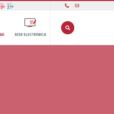
MAX
MIN
35º
21º
Buscar
DAD
SEDE ELECTRÓNICA