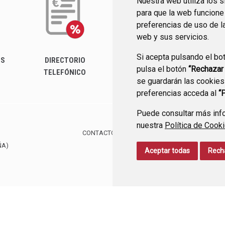
Nuestra web utiliza los 
para que la web funcione
preferencias de uso de l
web y sus servicios.
Si acepta pulsando el bo
ES
DIRECTORIO
PERFIL DEL
pulsa el botón
“Rechazar
TELEFÓNICO
CONTRATANTE
se guardarán las cookies
preferencias acceda al
“
Puede consultar más info
nuestra
Política de Cook
CONTACTO
MAPA WEB
AVISO LEGAL
PROTE
ÑA)
Aceptar todas
Rech