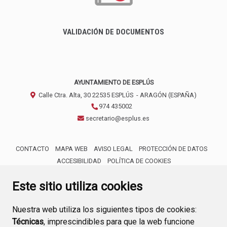
VALIDACIÓN DE DOCUMENTOS
AYUNTAMIENTO DE ESPLÚS
Calle Ctra. Alta, 30
22535
ESPLÚS
- ARAGÓN
(ESPAÑA)
974 435002
secretario@esplus.es
CONTACTO
MAPA WEB
AVISO LEGAL
PROTECCIÓN DE DATOS
ACCESIBILIDAD
POLÍTICA DE COOKIES
ENLACE 
Este sitio utiliza cookies
Nuestra web utiliza los siguientes tipos de cookies:
Técnicas
, imprescindibles para que la web funcione