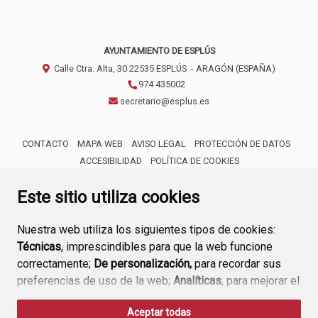
AYUNTAMIENTO DE ESPLÚS
Calle Ctra. Alta, 30
22535
ESPLÚS
- ARAGÓN
(ESPAÑA)
974 435002
secretario@esplus.es
CONTACTO
MAPA WEB
AVISO LEGAL
PROTECCIÓN DE DATOS
ACCESIBILIDAD
POLÍTICA DE COOKIES
ENLACE 
Este sitio utiliza cookies
Nuestra web utiliza los siguientes tipos de cookies:
Técnicas
, imprescindibles para que la web funcione
correctamente;
De personalización,
para recordar sus
preferencias de uso de la web;
Analíticas
, para mejorar el
funcionamiento de la web y sus servicios.
Aceptar todas