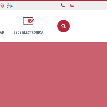
MAX
MIN
35º
21º
Buscar
DAD
SEDE ELECTRÓNICA