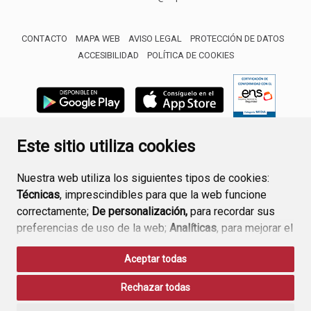
CONTACTO
MAPA WEB
AVISO LEGAL
PROTECCIÓN DE DATOS
ACCESIBILIDAD
POLÍTICA DE COOKIES
ENLACE 
Este sitio utiliza cookies
Nuestra web utiliza los siguientes tipos de cookies:
Técnicas
, imprescindibles para que la web funcione
correctamente;
De personalización,
para recordar sus
preferencias de uso de la web;
Analíticas
, para mejorar el
funcionamiento de la web y sus servicios.
Aceptar todas
Si acepta pulsando el botón
“Aceptar todas”
Rechazar todas
consideramos que acepta su uso. Si pulsa el botón
“Rechazar todas”
o continúa navegando sin realizar