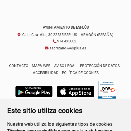
AYUNTAMIENTO DE ESPLÚS
Calle Ctra. Alta, 30
22535
ESPLÚS
- ARAGÓN
(ESPAÑA)
974 435002
secretario@esplus.es
CONTACTO
MAPA WEB
AVISO LEGAL
PROTECCIÓN DE DATOS
ACCESIBILIDAD
POLÍTICA DE COOKIES
ENLACE 
Este sitio utiliza cookies
Nuestra web utiliza los siguientes tipos de cookies: