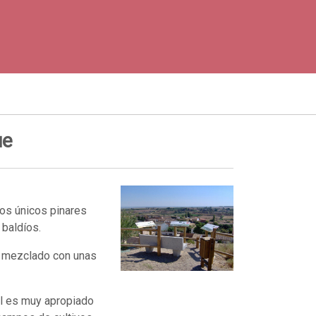
ue
os únicos pinares
 baldíos.
, mezclado con unas
al es muy apropiado