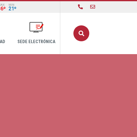
MAX
MIN
36º
21º
Buscar
DAD
SEDE ELECTRÓNICA