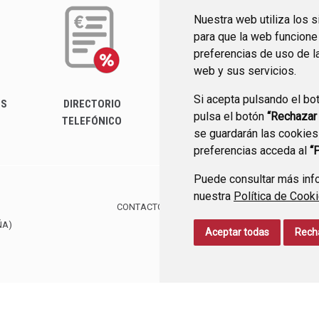
Nuestra web utiliza los 
para que la web funcione
preferencias de uso de l
web y sus servicios.
Si acepta pulsando el bo
ES
DIRECTORIO
PERFIL DEL
pulsa el botón
“Rechazar
TELEFÓNICO
CONTRATANTE
se guardarán las cookies
preferencias acceda al
“
Puede consultar más info
nuestra
Política de Cook
CONTACTO
MAPA WEB
AVISO LEGAL
PROTE
ÑA)
Aceptar todas
Rech