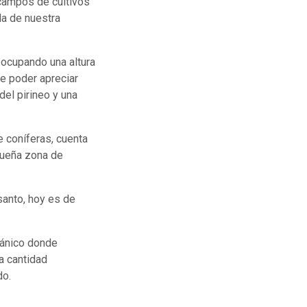
 campos de cultivos
la de nuestra
, ocupando una altura
e poder apreciar
el pirineo y una
 coníferas, cuenta
ueña zona de
santo, hoy es de
tánico donde
a cantidad
do.