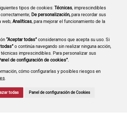
siguientes tipos de cookies:
Técnicas
, imprescindibles
 correctamente;
De personalización,
para recordar sus
a web;
Analíticas
, para mejorar el funcionamiento de la
tón
“Aceptar todas”
consideramos que acepta su uso. Si
TRANSPARENCIA
VALIDACIÓN DE
 todas”
o continúa navegando sin realizar ninguna acción,
DOCUMENTOS
 técnicas imprescindibles. Para personalizar sus
Panel de configuración de cookies”.
rmación, cómo configurarlas y posibles riesgos en
ies
.
CCIÓN DE DATOS
ACCESIBILIDAD
POLÍTICA DE COOKIES
azar todas
Panel de configuración de Cookies
ENLACE EXTERNO A