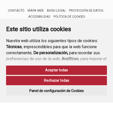
CONTACTO
MAPA WEB
AVISO LEGAL
PROTECCIÓN DE DATOS
ACCESIBILIDAD
POLÍTICA DE COOKIES
ENLACE 
Este sitio utiliza cookies
Nuestra web utiliza los siguientes tipos de cookies:
Técnicas
, imprescindibles para que la web funcione
correctamente;
De personalización,
para recordar sus
preferencias de uso de la web;
Analíticas
, para mejorar el
funcionamiento de la web y sus servicios.
Aceptar todas
Si acepta pulsando el botón
“Aceptar todas”
Rechazar todas
consideramos que acepta su uso. Si pulsa el botón
“Rechazar todas”
o continúa navegando sin realizar
Panel de configuración de Cookies
ninguna acción, se guardarán las cookies técnicas
imprescindibles. Para personalizar sus preferencias
acceda al
“Panel de configuración de cookies”.