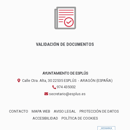
VALIDACIÓN DE DOCUMENTOS
AYUNTAMIENTO DE ESPLÚS
Calle Ctra. Alta, 30
22535
ESPLÚS
- ARAGÓN
(ESPAÑA)
974 435002
secretario@esplus.es
CONTACTO
MAPA WEB
AVISO LEGAL
PROTECCIÓN DE DATOS
ACCESIBILIDAD
POLÍTICA DE COOKIES
ENLACE 