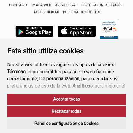
CONTACTO
MAPA WEB
AVISO LEGAL
PROTECCIÓN DE DATOS
ACCESIBILIDAD
POLÍTICA DE COOKIES
ENLACE 
Este sitio utiliza cookies
Nuestra web utiliza los siguientes tipos de cookies:
Técnicas
, imprescindibles para que la web funcione
correctamente;
De personalización,
para recordar sus
preferencias de uso de la web;
Analíticas
, para mejorar el
funcionamiento de la web y sus servicios.
Aceptar todas
Si acepta pulsando el botón
“Aceptar todas”
Rechazar todas
consideramos que acepta su uso. Si pulsa el botón
“Rechazar todas”
o continúa navegando sin realizar
Panel de configuración de Cookies
ninguna acción, se guardarán las cookies técnicas