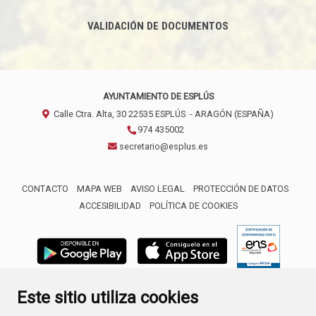
VALIDACIÓN DE DOCUMENTOS
AYUNTAMIENTO DE ESPLÚS
Calle Ctra. Alta, 30
22535
ESPLÚS
- ARAGÓN
(ESPAÑA)
974 435002
secretario@esplus.es
CONTACTO
MAPA WEB
AVISO LEGAL
PROTECCIÓN DE DATOS
ACCESIBILIDAD
POLÍTICA DE COOKIES
ENLACE 
Este sitio utiliza cookies