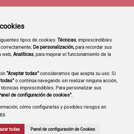
a cookies
siguientes tipos de cookies:
Técnicas
, imprescindibles
 correctamente;
De personalización,
para recordar sus
a web;
Analíticas
, para mejorar el funcionamiento de la
tón
“Aceptar todas”
consideramos que acepta su uso. Si
TRANSPARENCIA
VALIDACIÓN DE
 todas”
o continúa navegando sin realizar ninguna acción,
DOCUMENTOS
 técnicas imprescindibles. Para personalizar sus
Panel de configuración de cookies”.
rmación, cómo configurarlas y posibles riesgos en
ies
.
CCIÓN DE DATOS
ACCESIBILIDAD
POLÍTICA DE COOKIES
azar todas
Panel de configuración de Cookies
ENLACE EXTERNO A