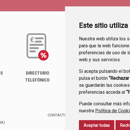
Este sitio utiliz
Nuestra web utiliza los 
para que la web funcione
preferencias de uso de l
web y sus servicios.
Si acepta pulsando el bo
ES
DIRECTORIO
PERFIL DEL
pulsa el botón
“Rechazar
TELEFÓNICO
CONTRATANTE
se guardarán las cookies
preferencias acceda al
“
Puede consultar más info
nuestra
Política de Cook
CONTACTO
MAPA WEB
AVISO LEGAL
PROTE
ÑA)
Aceptar todas
Rech