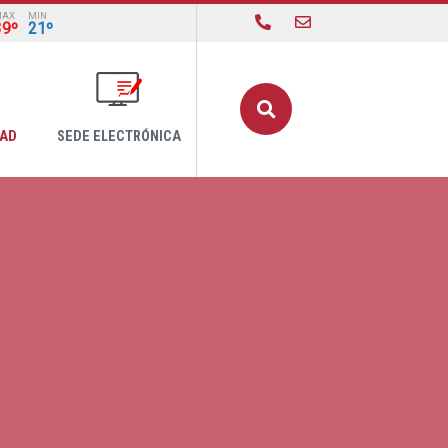
MAX
MIN
39º
21º
Buscar
DAD
SEDE ELECTRÓNICA