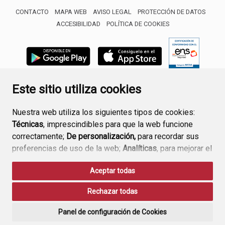
CONTACTO
MAPA WEB
AVISO LEGAL
PROTECCIÓN DE DATOS
ACCESIBILIDAD
POLÍTICA DE COOKIES
ENLACE 
Este sitio utiliza cookies
Nuestra web utiliza los siguientes tipos de cookies:
Técnicas
, imprescindibles para que la web funcione
correctamente;
De personalización,
para recordar sus
preferencias de uso de la web;
Analíticas
, para mejorar el
funcionamiento de la web y sus servicios.
Aceptar todas
Si acepta pulsando el botón
“Aceptar todas”
Rechazar todas
consideramos que acepta su uso. Si pulsa el botón
“Rechazar todas”
o continúa navegando sin realizar
Panel de configuración de Cookies
ninguna acción, se guardarán las cookies técnicas