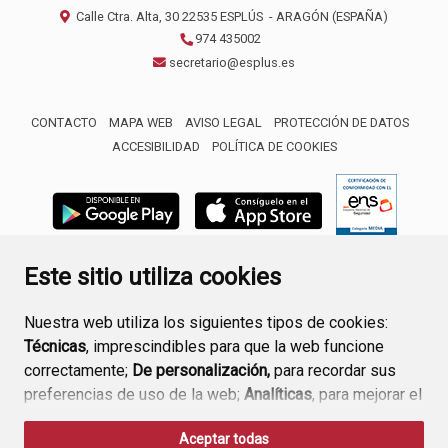
Calle Ctra. Alta, 30
22535
ESPLÚS
- ARAGÓN
(ESPAÑA)
974 435002
secretario@esplus.es
CONTACTO
MAPA WEB
AVISO LEGAL
PROTECCIÓN DE DATOS
ACCESIBILIDAD
POLÍTICA DE COOKIES
ENLACE 
Este sitio utiliza cookies
Nuestra web utiliza los siguientes tipos de cookies:
Técnicas
, imprescindibles para que la web funcione
correctamente;
De personalización,
para recordar sus
preferencias de uso de la web;
Analíticas
, para mejorar el
funcionamiento de la web y sus servicios.
Aceptar todas