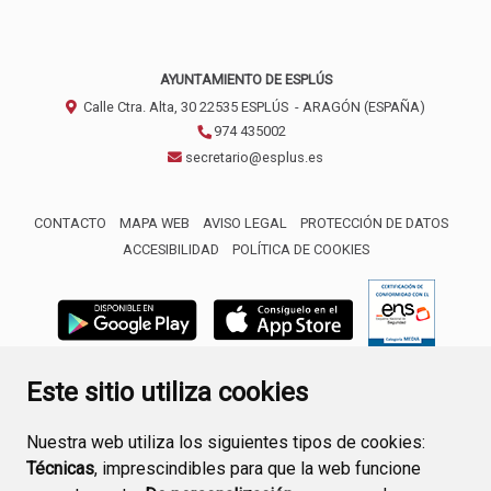
AYUNTAMIENTO DE ESPLÚS
Calle Ctra. Alta, 30
22535
ESPLÚS
- ARAGÓN
(ESPAÑA)
974 435002
secretario@esplus.es
CONTACTO
MAPA WEB
AVISO LEGAL
PROTECCIÓN DE DATOS
ACCESIBILIDAD
POLÍTICA DE COOKIES
ENLACE 
Este sitio utiliza cookies
Nuestra web utiliza los siguientes tipos de cookies:
Técnicas
, imprescindibles para que la web funcione