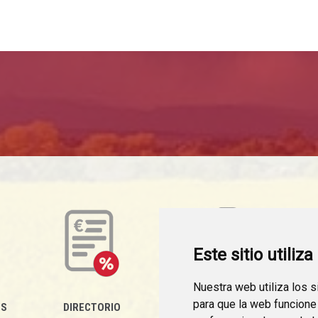
Este sitio utiliz
Nuestra web utiliza los 
para que la web funcione
ES
DIRECTORIO
PERFIL DEL