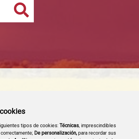
Buscar
a cookies
siguientes tipos de cookies:
Técnicas
, imprescindibles
 correctamente;
De personalización,
para recordar sus
TRANSPARENCIA
VALIDACIÓN DE