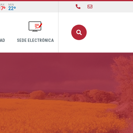
MAX
MIN
37º
22º
Buscar
DAD
SEDE ELECTRÓNICA