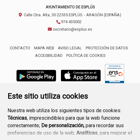
AYUNTAMIENTO DE ESPLÚS
Calle Ctra. Alta, 30
22535
ESPLÚS
- ARAGÓN
(ESPAÑA)
974 435002
secretario@esplus.es
CONTACTO
MAPA WEB
AVISO LEGAL
PROTECCIÓN DE DATOS
ACCESIBILIDAD
POLÍTICA DE COOKIES
ENLACE 
Este sitio utiliza cookies
Nuestra web utiliza los siguientes tipos de cookies:
Técnicas
, imprescindibles para que la web funcione
correctamente;
De personalización,
para recordar sus
preferencias de uso de la web;
Analíticas
, para mejorar el