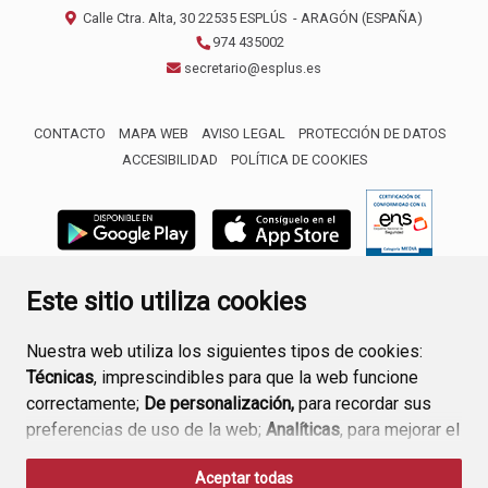
Calle Ctra. Alta, 30
22535
ESPLÚS
- ARAGÓN
(ESPAÑA)
974 435002
secretario@esplus.es
CONTACTO
MAPA WEB
AVISO LEGAL
PROTECCIÓN DE DATOS
ACCESIBILIDAD
POLÍTICA DE COOKIES
ENLACE 
Este sitio utiliza cookies
Nuestra web utiliza los siguientes tipos de cookies:
Técnicas
, imprescindibles para que la web funcione
correctamente;
De personalización,
para recordar sus
preferencias de uso de la web;
Analíticas
, para mejorar el
funcionamiento de la web y sus servicios.
Aceptar todas