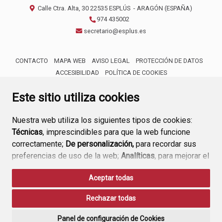
Calle Ctra. Alta, 30
22535
ESPLÚS
- ARAGÓN
(ESPAÑA)
974 435002
secretario@esplus.es
CONTACTO
MAPA WEB
AVISO LEGAL
PROTECCIÓN DE DATOS
ACCESIBILIDAD
POLÍTICA DE COOKIES
ENLACE 
Este sitio utiliza cookies
Nuestra web utiliza los siguientes tipos de cookies:
Técnicas
, imprescindibles para que la web funcione
correctamente;
De personalización,
para recordar sus
preferencias de uso de la web;
Analíticas
, para mejorar el
funcionamiento de la web y sus servicios.
Aceptar todas
Si acepta pulsando el botón
“Aceptar todas”
Rechazar todas
consideramos que acepta su uso. Si pulsa el botón
“Rechazar todas”
o continúa navegando sin realizar
Panel de configuración de Cookies