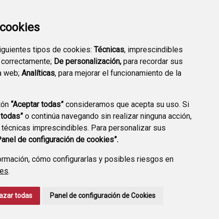
a cookies
siguientes tipos de cookies:
Técnicas
, imprescindibles
 correctamente;
De personalización,
para recordar sus
a web;
Analíticas
, para mejorar el funcionamiento de la
tón
“Aceptar todas”
consideramos que acepta su uso. Si
TRANSPARENCIA
VALIDACIÓN DE
 todas”
o continúa navegando sin realizar ninguna acción,
DOCUMENTOS
 técnicas imprescindibles. Para personalizar sus
Panel de configuración de cookies”.
rmación, cómo configurarlas y posibles riesgos en
ies
.
CCIÓN DE DATOS
ACCESIBILIDAD
POLÍTICA DE COOKIES
azar todas
Panel de configuración de Cookies
ENLACE EXTERNO A