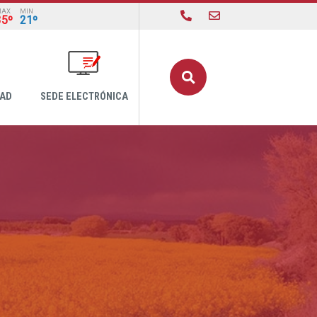
MAX
MIN
35º
21º
Buscar
DAD
SEDE ELECTRÓNICA