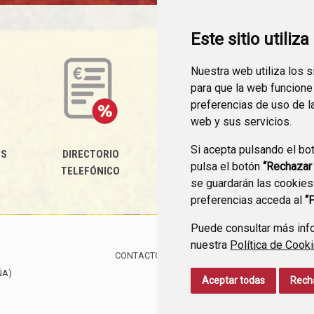
Este sitio utiliz
Nuestra web utiliza los 
para que la web funcione
preferencias de uso de l
web y sus servicios.
Si acepta pulsando el bo
ES
DIRECTORIO
PERFIL DEL
pulsa el botón
“Rechazar
TELEFÓNICO
CONTRATANTE
se guardarán las cookies
preferencias acceda al
“
Puede consultar más info
nuestra
Política de Cook
CONTACTO
MAPA WEB
AVISO LEGAL
PROTE
ÑA)
Aceptar todas
Rech