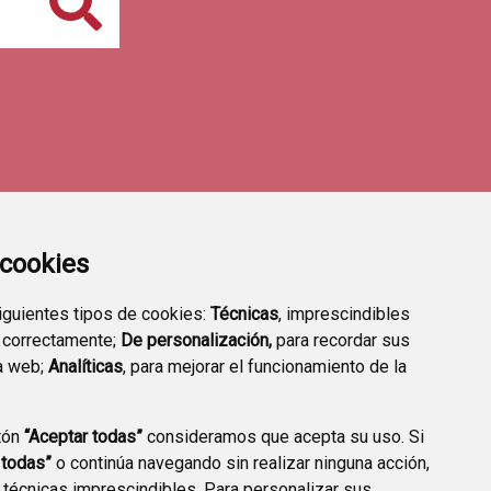
Buscar
a cookies
siguientes tipos de cookies:
Técnicas
, imprescindibles
 correctamente;
De personalización,
para recordar sus
a web;
Analíticas
, para mejorar el funcionamiento de la
tón
“Aceptar todas”
consideramos que acepta su uso. Si
TRANSPARENCIA
VALIDACIÓN DE
 todas”
o continúa navegando sin realizar ninguna acción,
DOCUMENTOS
 técnicas imprescindibles. Para personalizar sus