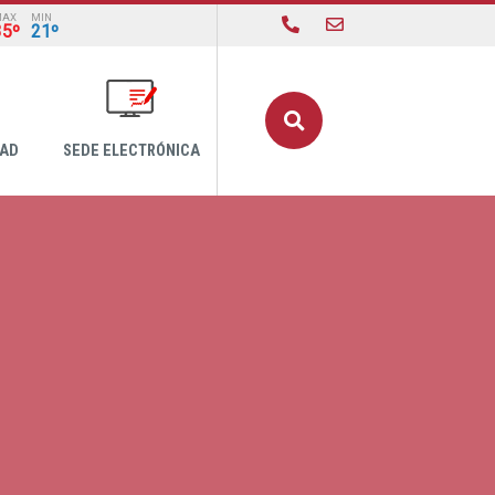
MAX
MIN
35º
21º
Buscar
DAD
SEDE ELECTRÓNICA