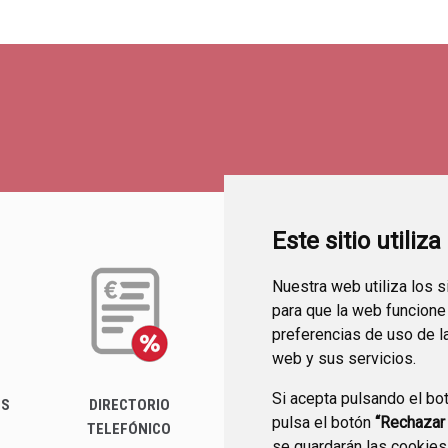
Este sitio utiliz
Nuestra web utiliza los 
para que la web funcione
preferencias de uso de l
web y sus servicios.
Si acepta pulsando el bo
ES
DIRECTORIO
PERFIL DEL
pulsa el botón
“Rechazar
TELEFÓNICO
CONTRATANTE
se guardarán las cookies