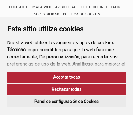
CONTACTO
MAPA WEB
AVISO LEGAL
PROTECCIÓN DE DATOS
ACCESIBILIDAD
POLÍTICA DE COOKIES
ENLACE 
Este sitio utiliza cookies
Nuestra web utiliza los siguientes tipos de cookies:
Técnicas
, imprescindibles para que la web funcione
correctamente;
De personalización,
para recordar sus
preferencias de uso de la web;
Analíticas
, para mejorar el
funcionamiento de la web y sus servicios.
Aceptar todas
Si acepta pulsando el botón
“Aceptar todas”
Rechazar todas
consideramos que acepta su uso. Si pulsa el botón
“Rechazar todas”
o continúa navegando sin realizar
Panel de configuración de Cookies
ninguna acción, se guardarán las cookies técnicas
imprescindibles. Para personalizar sus preferencias
acceda al
“Panel de configuración de cookies”.
Puede consultar más información, cómo configurarlas y